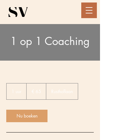
1 op 1 Coaching
65
euro
1 uur
1
€ 65
Rusthoflaan
u
u
Nu boeken