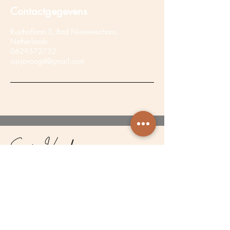
Contactgegevens
Rusthoflaan 5, Bad Nieuweschans,
Netherlands
0629572732
sasjavoogd@gmail.com
Sasja Voogd
Mensen zijn het fundament van elke
organisatie.
COPYRIGHT - SASJA VOOGD ©
2024 - 2026
Navigatie